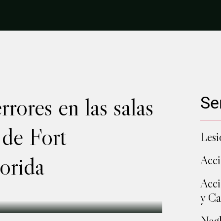
rores en las salas
Se
 de Fort
Lesi
orida
Acci
Acci
y Ca
Negl