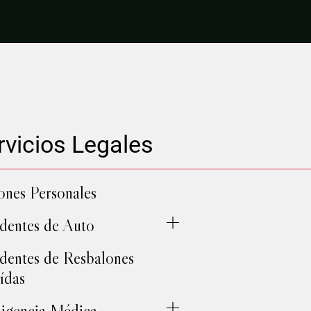
rvicios Legales
ones Personales
dentes de Auto
dentes de Resbalones
ídas
igencia Médica