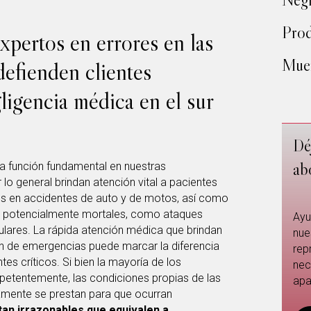
Prod
pertos en errores en las
Muer
defienden clientes
ligencia médica en el sur
Dé
ab
a función fundamental en nuestras
 lo general brindan atención vital a pacientes
os en accidentes de auto y de motos, así como
s potencialmente mortales, como ataques
Ayu
lares. La rápida atención médica que brindan
nue
ón de emergencias puede marcar la diferencia
rep
tes críticos. Si bien la mayoría de los
nec
etentemente, las condiciones propias de las
apa
mente se prestan para que ocurran
an irrazonables que equivalen a