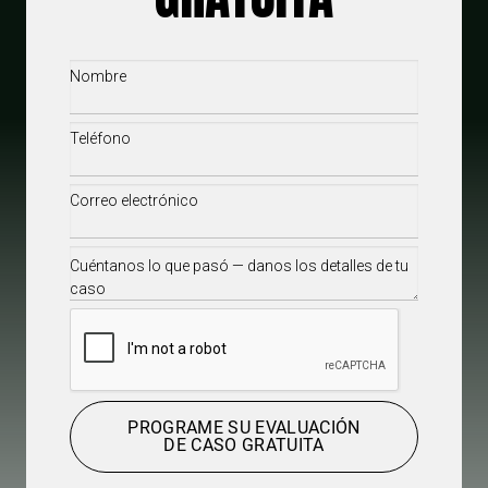
Nombre
(Required)
Teléfono
(Required)
Correo
electrónico
(Required)
Cuéntanos
lo
que
CAPTCHA
pasó
—
danos
los
PROGRAME SU EVALUACIÓN
DE CASO GRATUITA
detalles
de