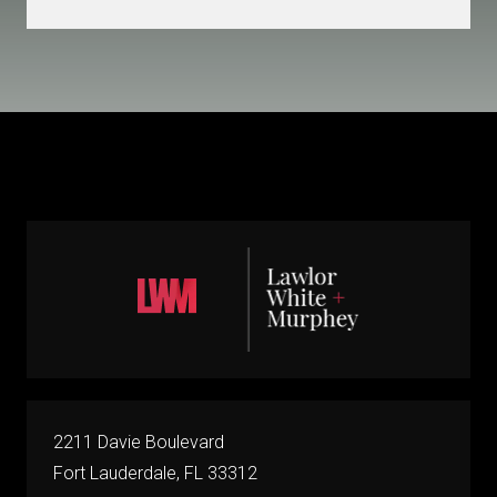
tu
caso
(Required)
2211 Davie Boulevard
Fort Lauderdale, FL 33312