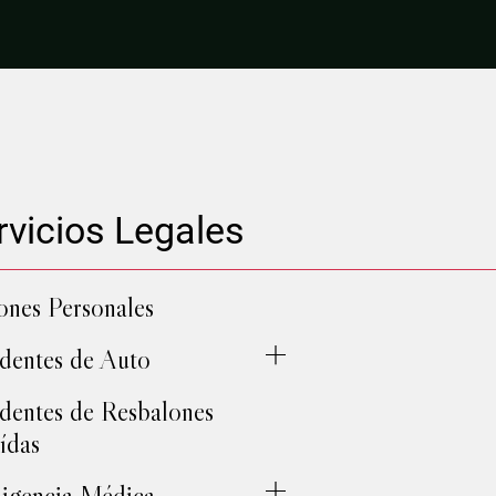
rvicios Legales
ones Personales
dentes de Auto
dentes de Resbalones
ídas
igencia Médica