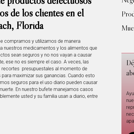
e productos defectuosos
s de los clientes en el
Prod
ch, Florida
Muer
que compramos y utilizamos de manera
ta nuestros medicamentos y los alimentos que
tos sean seguros y no nos vayan a causar
Dé
, ese no es siempre el caso. A veces, las
n recortes presupuestales al momento de
ab
s para maximizar sus ganancias. Cuando esto
mos seguros para el uso diario pueden causar
 muerte. En nuestro bufete manejamos casos
Ayu
blemente usted y su familia usan a diario, entre
nue
rep
nec
apa