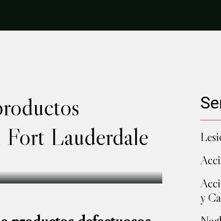
productos
Se
n Fort Lauderdale
Lesi
Acci
Acci
y Ca
Negl